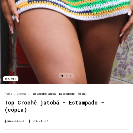
19
%
OFF
Home
.
Crochê
.
Top Crochê jatobá - Estampado - (cópia)
Top Crochê jatobá - Estampado -
(cópia)
$64.73 USD
$52.45 USD