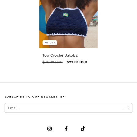
7
%
OFF
Top Crochê Jatobá
$24.39 USD
$22.63 USD
SUBSCRIBE TO OUR NEWSLETTER