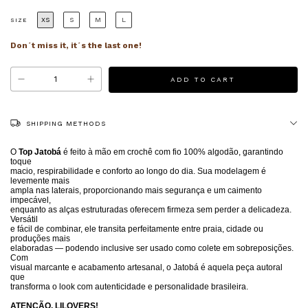
XS
S
M
L
SIZE
Don´t miss it, it´s the last one!
SHIPPING METHODS
O
Top Jatobá
é feito à mão em crochê com fio 100% algodão, garantindo
toque
macio, respirabilidade e conforto ao longo do dia. Sua modelagem é
levemente mais
ampla nas laterais, proporcionando mais segurança e um caimento
impecável,
enquanto as alças estruturadas oferecem firmeza sem perder a delicadeza.
Versátil
e fácil de combinar, ele transita perfeitamente entre praia, cidade ou
produções mais
elaboradas — podendo inclusive ser usado como colete em sobreposições.
Com
visual marcante e acabamento artesanal, o Jatobá é aquela peça autoral
que
transforma o look com autenticidade e personalidade brasileira.
ATENÇÃO, LILOVERS!