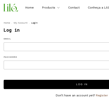
Home
Products
Contact
Conheça a Lil
Home
.
My Account
.
Login
Log in
EMAIL
PASSWORD
LOG IN
Don’t have an account yet?
Register