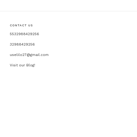
CONTACT US
5532988429256
32988429256
uselilo27@gmail.com
Visit our Blog!