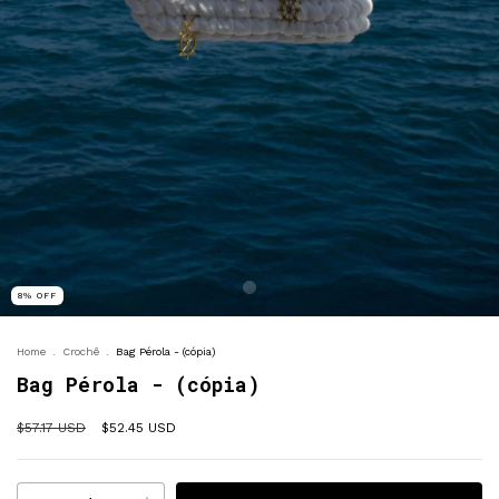
8
%
OFF
Home
.
Crochê
.
Bag Pérola - (cópia)
Bag Pérola - (cópia)
$57.17 USD
$52.45 USD